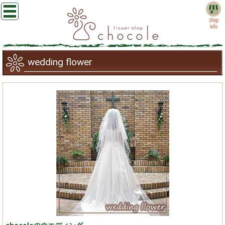
shop
info
wedding flower